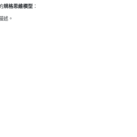
的
規格思維模型
：
描述。