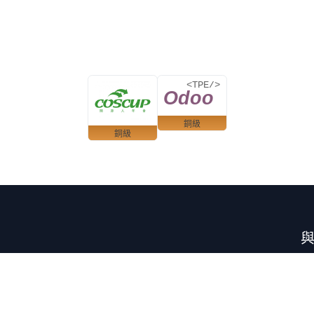
銅級
銅級
導向的團體，專注於分享 Odoo 社群版的
實踐。我們的聚會匯集專業人士、企業家和
oo 生態系統中的協作與學習。