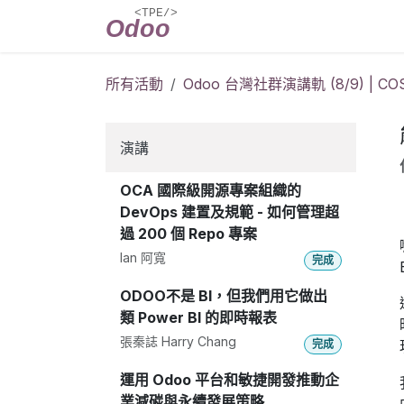
跳至內容
主頁
活動
Odoo 台灣社群演講軌
所有活動
Odoo 台灣社群演講軌 (8/9) | CO
演講
OCA 國際級開源專案組織的
DevOps 建置及規範 - 如何管理超
過 200 個 Repo 專案
Ian 阿寬
完成
ODOO不是 BI，但我們用它做出
類 Power BI 的即時報表
張秦誌 Harry Chang
完成
運用 Odoo 平台和敏捷開發推動企
業減碳與永續發展策略