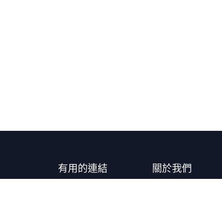
有用的連結
關於我們
主頁
我們是一個以社群為
活動
知識、經驗和最佳
聯絡我們
開發者，促進 Od