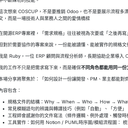
中不斷練功的技能。
這次想來 COSCUP，不是要推銷 Odoo，也不是要展示流程
文，而是一場技術人與業務人之間的愛情橋樑
在開源ERP專案裡，「需求規格」往往被視為次要或「之後再寫
但對於需要協作的專案來說，一份能被讀懂、能被實作的規格文
我是 Ruby，一位 ERP 顧問與流程分析師，長期協助企業導入
我的工作不只是把需求寫下來，而是確保
不同角色都能用同一份
本場分享將聚焦於：「如何設計一份讓開發、PM、業主都能對
內容包含：
規格文件的結構：Why → When → Who → How → Wha
常見模糊語句的辨識與轉譯技巧（例如「自動」、「方便」
工程師會感謝你的文件寫法（條件邏輯、例外處理、觸發時
工具實作：如何用 Notion / PUML時序圖/模組流程圖：