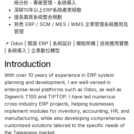
統分析、專案管理、系統導入
深耕10年以上ERP系統產業經驗
擅長異質系統整合規劃
熟悉 ERP / SCM / MES / WMS 企業管理系統應用及
管理
📌 Odoo | 開源 ERP | 系統設計 | 模組架構 | 技術應用實務
| 系統導入 | 企業數位轉型
Introduction
With over 10 years of experience in ERP system
planning and development, I am well-versed in
enterprise-level platforms such as Odoo, as well as
Digiwin’s T100 and TIPTOP. I have led numerous
cross-industry ERP projects, helping businesses
implement modules for inventory, accounting, HR, and
manufacturing, while also developing comprehensive
customized solutions tailored to the specific needs of
the Taiwanese market.