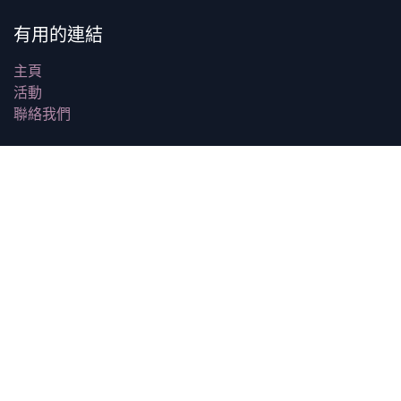
有用的連結
主頁
活動
聯絡我們
關於我們
我們是一個以社群為導向的團體，專注於分享 Odoo 社群
版的知識、經驗和最佳實踐。我們的聚會匯集專業人士、企
業家和開發者，促進 Odoo 生態系統中的協作與學習。
與我們保持互動
聯絡我們